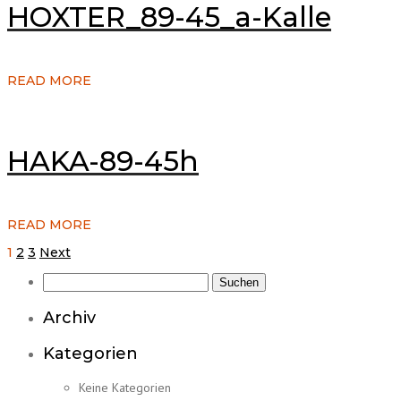
HOXTER_89-45_a-Kalle
READ MORE
HAKA-89-45h
READ MORE
Seitennummerierung
1
2
3
Next
der
Suchen
Beiträge
nach:
Archiv
Kategorien
Keine Kategorien