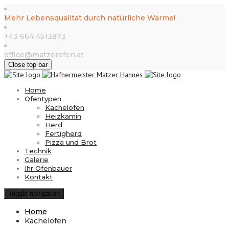
Mehr Lebensqualität durch natürliche Wärme!
+43 664 4513873
office@matzerofen.at
Close top bar
Home
Ofentypen
Kachelofen
Heizkamin
Herd
Fertigherd
Pizza und Brot
Technik
Galerie
Ihr Ofenbauer
Kontakt
Toggle navigation
Home
Kachelofen