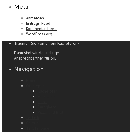
Meta
Anmelden
Eintrags-Feed
Kommentar-Feed
WordPress.org
Träumen Sie von einem Kachelofen?
Dann sind wir der richtige
Ansprechpartner für SIE!
Navigation
Home
Ofentypen
Kachelofen
Heizkamin
Herd
Fertigherd
Pizza und Brot
Technik
Galerie
Ihr Ofenbauer