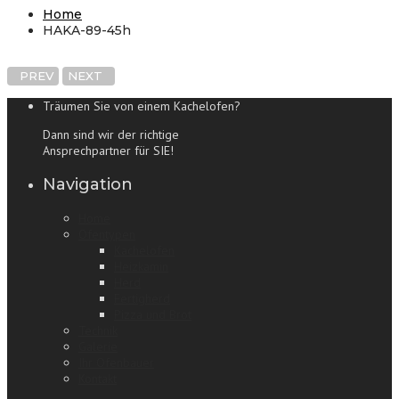
Home
HAKA-89-45h
PREV
NEXT
Träumen Sie von einem Kachelofen?
Dann sind wir der richtige
Ansprechpartner für SIE!
Navigation
Home
Ofentypen
Kachelofen
Heizkamin
Herd
Fertigherd
Pizza und Brot
Technik
Galerie
Ihr Ofenbauer
Kontakt