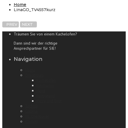
Home
LinaGO_TV4557kurz
PREV
NEXT
Träumen Sie von einem Kachelofen?
Dann sind wir der richtige
Ansprechpartner für SIE!
Navigation
Home
Ofentypen
Kachelofen
Heizkamin
Herd
Fertigherd
Pizza und Brot
Technik
Galerie
Ihr Ofenbauer
Kontakt