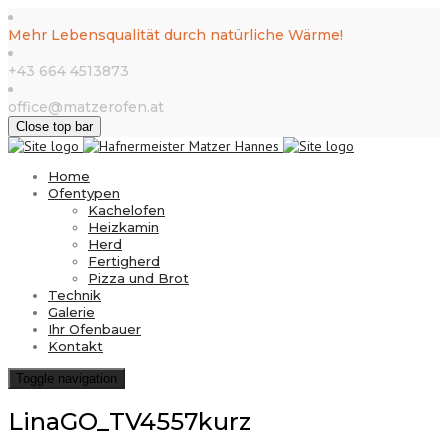
Mehr Lebensqualität durch natürliche Wärme!
+43 664 4513873
office@matzerofen.at
Close top bar
Home
Ofentypen
Kachelofen
Heizkamin
Herd
Fertigherd
Pizza und Brot
Technik
Galerie
Ihr Ofenbauer
Kontakt
Toggle navigation
LinaGO_TV4557kurz