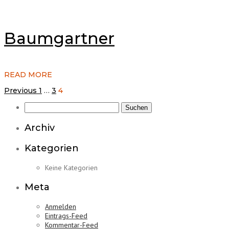
Baumgartner
READ MORE
Seitennummerierung
Previous
1
…
3
4
der
Suchen
Beiträge
nach:
Archiv
Kategorien
Keine Kategorien
Meta
Anmelden
Eintrags-Feed
Kommentar-Feed