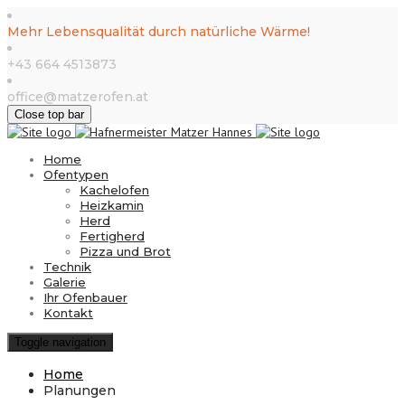
Mehr Lebensqualität durch natürliche Wärme!
+43 664 4513873
office@matzerofen.at
Close top bar
Home
Ofentypen
Kachelofen
Heizkamin
Herd
Fertigherd
Pizza und Brot
Technik
Galerie
Ihr Ofenbauer
Kontakt
Toggle navigation
Home
Planungen