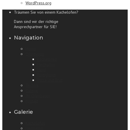
WordPress.org
Träumen Sie von einem Kachelofen?
Dann sind wir der richtige
Ansprechpartner für SIE!
Navigation
Home
Ofentypen
Kachelofen
Heizkamin
Herd
Fertigherd
Pizza und Brot
Technik
Galerie
Ihr Ofenbauer
Kontakt
Galerie
Kachelofen
Heizkamin