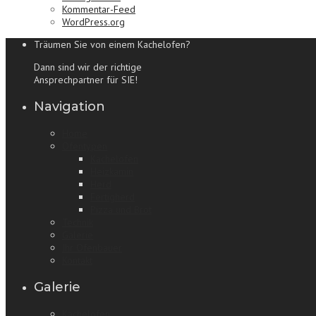
Kommentar-Feed
WordPress.org
Träumen Sie von einem Kachelofen?
Dann sind wir der richtige
Ansprechpartner für SIE!
Navigation
Home
Ofentypen
Kachelofen
Heizkamin
Herd
Fertigherd
Pizza und Brot
Technik
Galerie
Ihr Ofenbauer
Kontakt
Galerie
Kachelofen