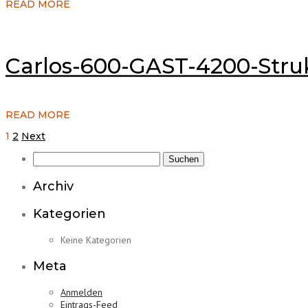
READ MORE
Carlos-600-GAST-4200-Stru
READ MORE
Seitennummerierung
1
2
Next
der
Suchen
Beiträge
nach:
Archiv
Kategorien
Keine Kategorien
Meta
Anmelden
Eintrags-Feed