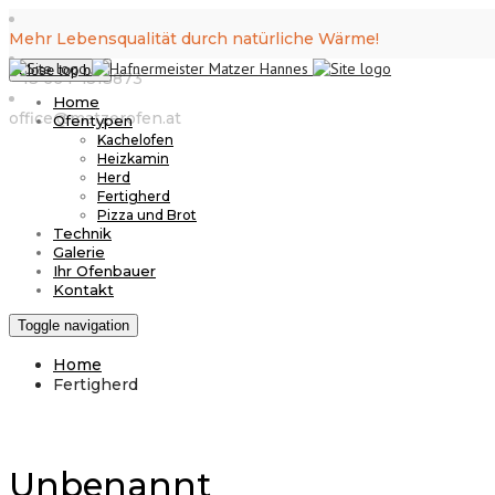
Mehr Lebensqualität durch natürliche Wärme!
Close top bar
+43 664 4513873
Home
office@matzerofen.at
Ofentypen
Kachelofen
Heizkamin
Herd
Fertigherd
Pizza und Brot
Technik
Galerie
Ihr Ofenbauer
Kontakt
Toggle navigation
Home
Fertigherd
Unbenannt