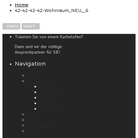
Home
42-42-42-42-Wohnraum_NEU__6
PREV
NEXT
Träumen Sie von einem Kachelofen?
Dann sind wir der richtige
Ansprechpartner für SIE!
Navigation
Home
Ofentypen
Kachelofen
Heizkamin
Herd
Fertigherd
Pizza und Brot
Technik
Galerie
Ihr Ofenbauer
Kontakt