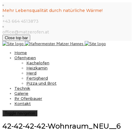
Mehr Lebensqualität durch natürliche Wärme!
+43 664 4513873
office@matzerofen.at
Close top bar
Home
Ofentypen
Kachelofen
Heizkamin
Herd
Fertigherd
Pizza und Brot
Technik
Galerie
Ihr Ofenbauer
Kontakt
Toggle navigation
42-42-42-42-Wohnraum_NEU__6